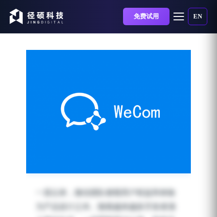
免费试用
EN
服务号模板消息或将下
一直以来，微信团队都视用户权益和体验
线，企业微信如何帮助品
为产品设计之本。随着越来越多开发者涌
牌精细化触达？