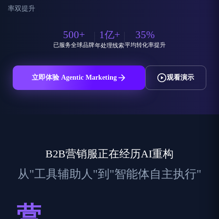
率双提升
500
+
1
+
35
%
亿
已服务全球品牌
平均转化率提升
年处理线索
立即体验 Agentic Marketing
观看演示
B2B营销服正在经历AI重构
从"工具辅助人"到"智能体自主执行"
营