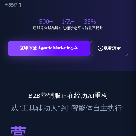
率双提升
500
+
1
+
35
%
亿
已服务全球品牌
平均转化率提升
年处理线索
立即体验 Agentic Marketing
观看演示
B2B营销服正在经历AI重构
从"工具辅助人"到"智能体自主执行"
营