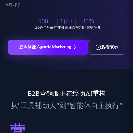
率双提升
500
+
1
+
35
%
亿
已服务全球品牌
平均转化率提升
年处理线索
立即体验 Agentic Marketing
观看演示
B2B营销服正在经历AI重构
从"工具辅助人"到"智能体自主执行"
营