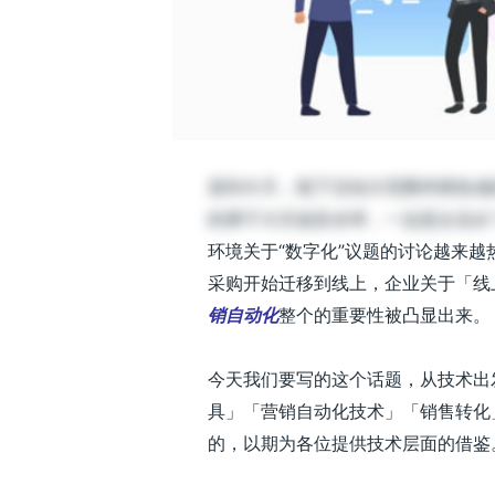
用户足不出户，B2
直到今天，线下活动大范围停摆造成
发布时间：2020-02-28 | 阅读时长：7 分
的庚子大灾波及全球，一边是企业从“
环境关于“数字化”议题的讨论越来
采购开始迁移到线上，企业关于「线
销自动化
整个的重要性被凸显出来。
今天我们要写的这个话题，从技术出发
具」「营销自动化技术」「销售转化
的，以期为各位提供技术层面的借鉴