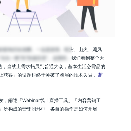
B企业如何做好线上营销闭环？
的影响仍在发酵。一边是疫情、蝗灾、山火、飓风
钟
当头一棒”到“快速应变”。这期间，我们看到整个大
越热，当线上需求拓展到普通大众，基本生活必需品的
上获客」的话题也终于冲破了圈层的技术关隘，
营
，阐述「Webinar线上直播工具」「内容营销工
」所构成的营销闭环中，各自的操作是如何开展
。