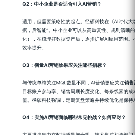
Q2
：中小企业是否适合引入
AI
营销？
适用，但需要策略性的起点。径硕科技在《AI时代大客
据，后智能”。中小企业可以从高重复性、规则清晰
化），在梳理好数据资产后，逐步扩展AI应用范围。
效率提升。
Q3
：衡量
AI
营销效果应关注哪些指标？
与传统单纯关注MQL数量不同，AI营销更应关注
销售
目标账户参与率、销售周期长度变化、每条线索的成
值。径硕科技强调，定期复盘策略并持续优化是保持A
Q4
：实施
AI
营销面临哪些常见挑战？如何应对？
主要挑战集中在数据质量与合规、技术集成和跨部门