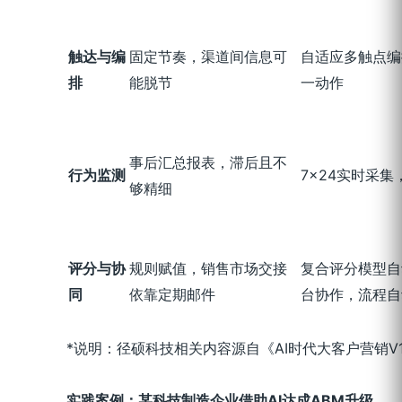
触达与编
固定节奏，渠道间信息可
自适应多触点编
排
能脱节
一动作
事后汇总报表，滞后且不
行为监测
7×24实时采
够精细
评分与协
规则赋值，销售市场交接
复合评分模型自
同
依靠定期邮件
台协作，流程自
*说明：径硕科技相关内容源自《AI时代大客户营销V
实践案例：某科技制造企业借助
AI
达成
ABM
升级