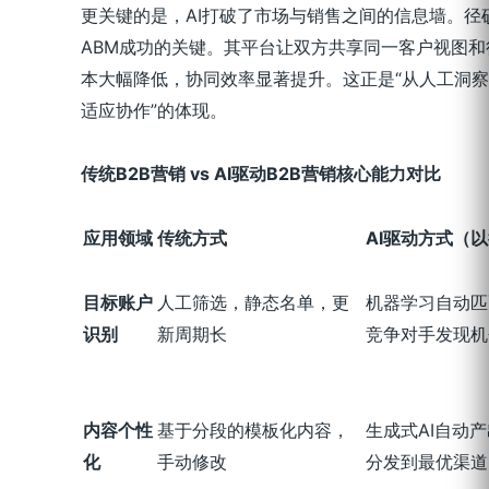
更关键的是，AI打破了市场与销售之间的信息墙。径
ABM成功的关键。其平台让双方共享同一客户视图
本大幅降低，协同效率显著提升。这正是“从人工洞
适应协作”的体现。
传统
B2B
营销
vs AI
驱动
B2B
营销核心能力对比
应用领域
传统方式
AI
驱动方式（以径
目标账户
人工筛选，静态名单，更
机器学习自动匹
识别
新周期长
竞争对手发现机
内容个性
基于分段的模板化内容，
生成式AI自动
化
手动修改
分发到最优渠道