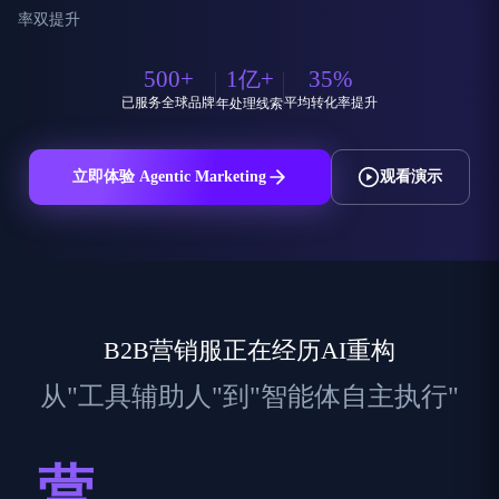
率双提升
500
+
1
+
35
%
亿
已服务全球品牌
平均转化率提升
年处理线索
立即体验 Agentic Marketing
观看演示
B2B营销服正在经历AI重构
从"工具辅助人"到"智能体自主执行"
营