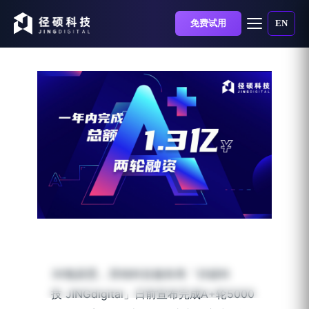
免费试用
EN
36氪首发｜径硕科技完成
1.3亿人民币两轮融资
36氪获悉，营销科技服务商「径硕科
发布时间：2022-07-01 | 阅读时长：9 分钟
技 JINGdigital」日前宣布完成A+轮5000