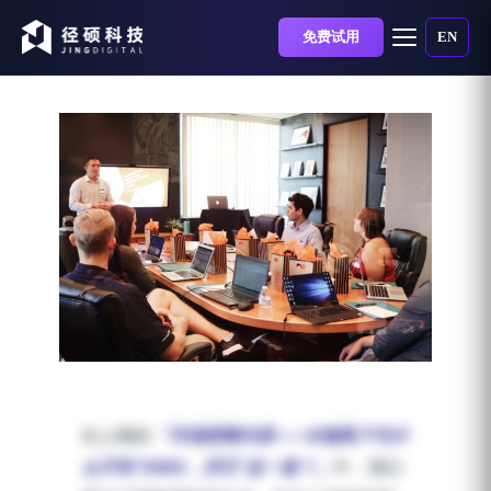
免费试用
EN
「市场部聊内容」——
B2B内容营销面朝大海，
在上期的
「市场部聊内容——B端客户为什
怎么让用户「快到碗里
么不吃“OMG，买它”这一套？」
中，我们
来」？