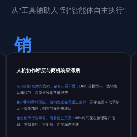
从"工具辅助人"到"智能体自主执行"
销
人机协作断层与商机响应滞后
AI识别的高意向线索，销售却看不懂：
DR打分模型与一线销售
认知脱节，高质量线索常被浪费
客户期待即时回应，但销售还在写跟进邮件：
买家在用AI助手辅
助下决策加速，销售节奏严重滞后
销售忙于行政事务，而非建立关系：
60%时间花在整理客户信
息、查找资料、写汇报，而非深度沟通