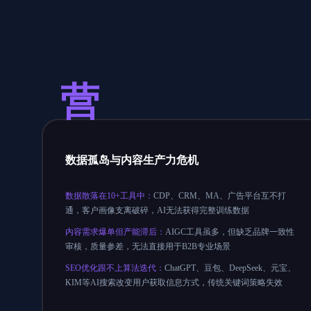
营
数据孤岛与内容生产力危机
数据散落在10+工具中：
CDP、CRM、MA、广告平台互不打
通，客户画像支离破碎，AI无法获得完整训练数据
内容需求爆单但产能滞后：
AIGC工具虽多，但缺乏品牌一致性
审核，质量参差，无法直接用于B2B专业场景
SEO优化跟不上算法迭代：
ChatGPT、豆包、DeepSeek、元宝、
KIM等AI搜索改变用户获取信息方式，传统关键词策略失效