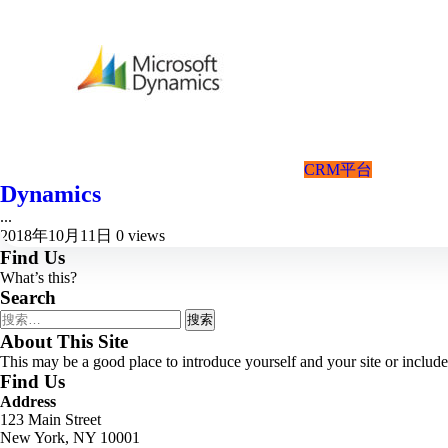
CRM平台
Dynamics
...
2018年10月11日
0 views
Find Us
What’s this?
Search
搜
索：
About This Site
This may be a good place to introduce yourself and your site or include
Find Us
Address
123 Main Street
New York, NY 10001