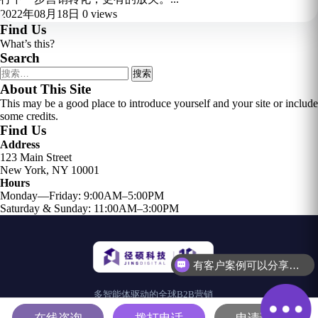
2022年08月18日
0 views
Find Us
What’s this?
Search
搜
索：
About This Site
This may be a good place to introduce yourself and your site or include
some credits.
Find Us
Address
123 Main Street
New York, NY 10001
Hours
Monday—Friday: 9:00AM–5:00PM
Saturday & Sunday: 11:00AM–3:00PM
有客户案例可以分享吗？
多智能体驱动的全球B2B营销
解决方案平台
在线咨询
拨打电话
申请试用