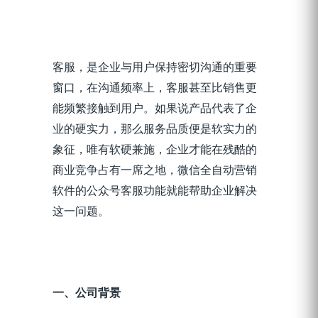
客服，是企业
与用户
保持密切沟通的重要
窗口，
在
沟通
频率
上，客服甚至比销售
更
能
频繁
接触到
用户
。
如果说产品代表了企
业的硬实力，那么服务品质便是软
实力的
象征，唯有软硬兼施，企业才能在残酷的
商业竞争占有一席之地
，微信全自动
营销
软件
的
公众号客服功能
就能帮助企业解决
这一问题。
一、公司背景