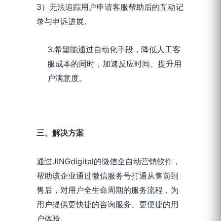
3）无法追踪用户申请客服帮助后的互动记
录与申诉进展。
3
.
希望能
通过
自动化手段，降低人工客
服成本的同时，加速反应时间、提升用
户满意度。
三、解决方案
通过
JINGdigital
的
微信全
自动营销软件
，
帮助该企业通过微信服务号
打通
从
售前
到
售后
，对用户全生命周期
的服务
流程
，为
用户
提供更
快捷
的咨询服务、更
便捷
的用
户体验。