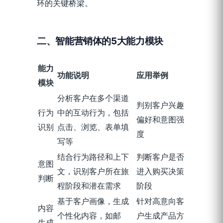
环的关键桥梁。
二、智能营销体的
5
大能力模块
能力
功能说明
应用举例
模块
分析客户在多个渠道
判别客户兴趣
行为
中的互动行为，包括
偏好和意图强
识别
点击、浏览、表单填
度
写等
结合行为路径和上下
判断客户是否
意图
文，识别客户所在旅
进入购买决策
判断
程阶段和潜在需求
阶段
基于客户画像，生成
针对高意向客
内容
个性化内容，如邮
户生成产品方
生成