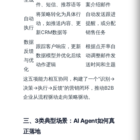
件、短信、推荐语等
案介绍邮件
将策略转化为具体行
自动发送跟进
自动
动，如推送内容、更
提醒，或分配
执行
新CRM数据等
销售任务
数据
跟踪客户响应，更新
根据点开率自
反馈
数据模型并优化后续
动调整邮件发
与优
动作逻辑
送时间和主题
化
这五项能力相互协同，构建了一个“识别→
决策→执行→反馈”的营销闭环，推动B2B
企业从流程驱动走向策略驱动。
三、
3
类典型场景：AI Agent如何真
正落地