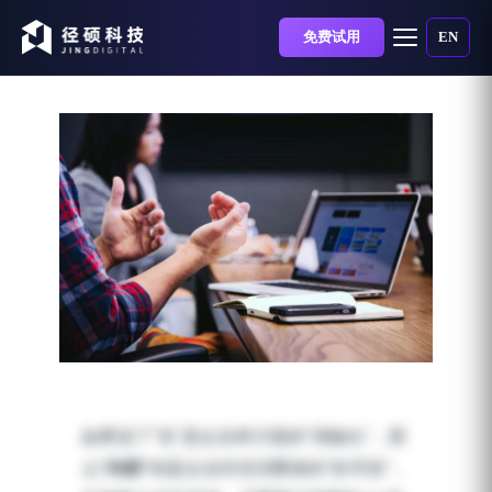
免费试用
EN
当内容团队只有一个人
时，如何搭建内容营销体
如果说“广告”是企业单方面的“强输出”，那
系？
么
“内容”
则是企业对话消费者的“软手段”，
发布时间：2024-04-26 | 阅读时长：3 分钟