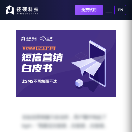
免费试用
EN
最新白皮书｜B2B企业短信
营销，误会该解除啦！
当短信营销被污名化时，用户脑中响起了
发布时间：2022-10-18 | 阅读时长：1 分钟
bgm：“我最近比较烦，比较烦，比较烦。