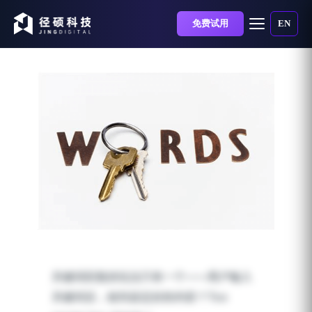
免费试用
EN
自动化营销技术加持后的
微信关键词， 比你想象的
关键词回复的玩法只有一个——用户输入
更强大！
关键词后，收到设定好的内容？Too
发布时间：2018-09-26 | 阅读时长：3 分钟