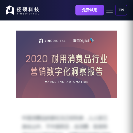
免费试用
EN
「2020 耐用消费品行业营
销数字化洞察报告」发
中国消费品的新纪元已经到来，人人皆已
布！
身在山中。于中国而言，在消费、投资和
发布时间：2020-11-16 | 阅读时长：2 分钟