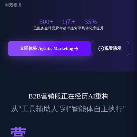
率双提升
500
+
1
+
35
%
亿
已服务全球品牌
平均转化率提升
年处理线索
立即体验 Agentic Marketing
观看演示
B2B营销服正在经历AI重构
从"工具辅助人"到"智能体自主执行"
营