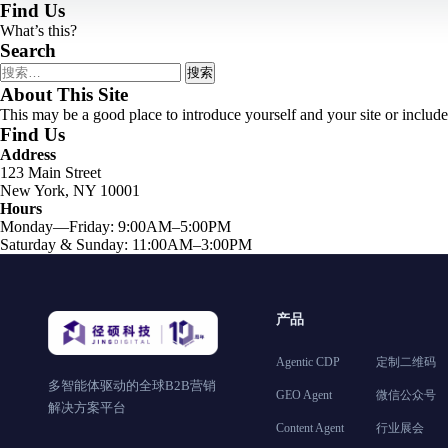
Find Us
What’s this?
Search
搜
索：
About This Site
This may be a good place to introduce yourself and your site or include
Find Us
Address
123 Main Street
New York, NY 10001
Hours
Monday—Friday: 9:00AM–5:00PM
Saturday & Sunday: 11:00AM–3:00PM
产品
Agentic CDP
定制二维码
多智能体驱动的全球B2B营销
GEO Agent
微信公众号
解决方案平台
Content Agent
行业展会