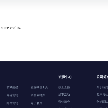
 some credits.
资源中心
公司简
私域搭建
企业微信工具
线上直播
关于我们
线下活动
客户与伙
内容营销
销售素材库
营销峰会
创始团队
邮件营销
电子名片