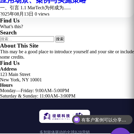
应用场景、案例与实施策略
一、引言 1.1 MarTech为何成为......
2025年08月13日
0 views
Find Us
What’s this?
Search
搜
索：
About This Site
This may be a good place to introduce yourself and your site or include
some credits.
Find Us
Address
123 Main Street
New York, NY 10001
Hours
Monday—Friday: 9:00AM–5:00PM
Saturday & Sunday: 11:00AM–3:00PM
有客户案例可以分享吗？
多智能体驱动的全球B2B营销