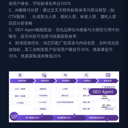
道用户身份，字段标准化率达100%
2、AI建模与分群：通过交叉关联性标签体系与算法模型（如
CTA预测），生成算法人群、规则人群、标签人群、属性人群
四层分群策略
3、GEO Agent赋能投放：优化品牌在AI搜索与大模型引用中的
曝光，提升内容可信度与线索获取效率
4、精准投放优化：动态匹配广告渠道与内容创意，实时优化投
放指标，某工业制造客户实现用户量提升30%、线索量提升
35%、线索获取成本降低20%
GEO Agent