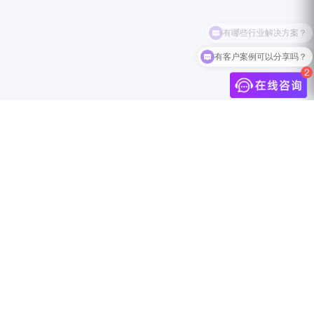
有哪些行业解决方案？
有客户案例可以分享吗？
介
联系我们
中国上海市静安区万航渡路888号18F
info@jingdigital.com
security@jingdigital.com
+860400-104-0808
伴
Copyright © 2025 JINGsocial®
All Rights Reserved 沪ICP备18018583号-1
沪公网安备31010602005999号