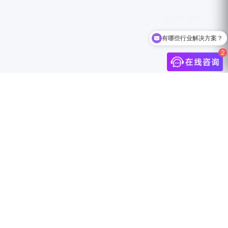
有哪些行业解决方案？
介
联系我们
中国上海市静安区万航渡路888号18F
info@jingdigital.com
security@jingdigital.com
+860400-104-0808
伴
Copyright © 2025 JINGsocial®
All Rights Reserved 沪ICP备18018583号-1
沪公网安备31010602005999号