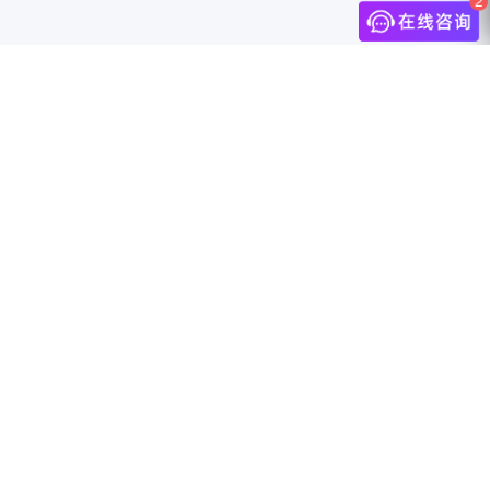
介
联系我们
中国上海市静安区万航渡路888号18F
info@jingdigital.com
security@jingdigital.com
+860400-104-0808
伴
Copyright © 2025 JINGsocial®
All Rights Reserved 沪ICP备18018583号-1
沪公网安备31010602005999号