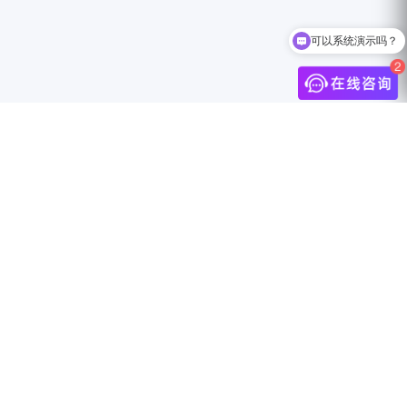
可以系统演示吗？
介
联系我们
中国上海市静安区万航渡路888号18F
info@jingdigital.com
security@jingdigital.com
+860400-104-0808
伴
Copyright © 2025 JINGsocial®
All Rights Reserved 沪ICP备18018583号-1
沪公网安备31010602005999号