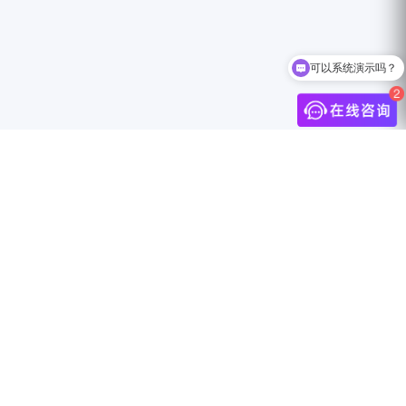
可以系统演示吗？
如何领取白皮书？
介
联系我们
中国上海市静安区万航渡路888号18F
info@jingdigital.com
security@jingdigital.com
+860400-104-0808
伴
Copyright © 2025 JINGsocial®
All Rights Reserved 沪ICP备18018583号-1
沪公网安备31010602005999号