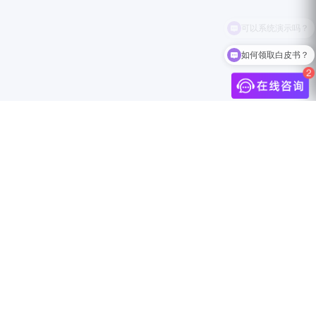
如何领取白皮书？
介
联系我们
中国上海市静安区万航渡路888号18F
info@jingdigital.com
security@jingdigital.com
+860400-104-0808
伴
Copyright © 2025 JINGsocial®
All Rights Reserved 沪ICP备18018583号-1
沪公网安备31010602005999号