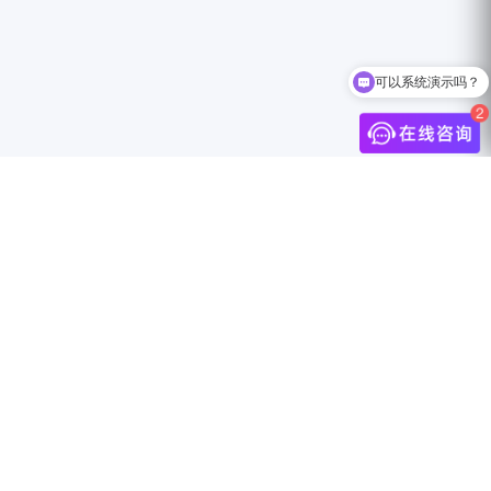
可以系统演示吗？
如何领取白皮书？
介
联系我们
中国上海市静安区万航渡路888号18F
info@jingdigital.com
security@jingdigital.com
+860400-104-0808
伴
Copyright © 2025 JINGsocial®
All Rights Reserved 沪ICP备18018583号-1
沪公网安备31010602005999号