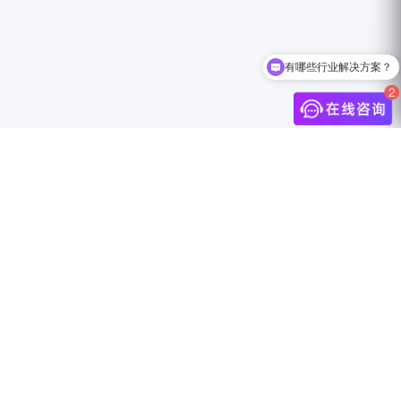
有哪些行业解决方案？
介
联系我们
中国上海市静安区万航渡路888号18F
info@jingdigital.com
security@jingdigital.com
+860400-104-0808
伴
Copyright © 2025 JINGsocial®
All Rights Reserved 沪ICP备18018583号-1
沪公网安备31010602005999号