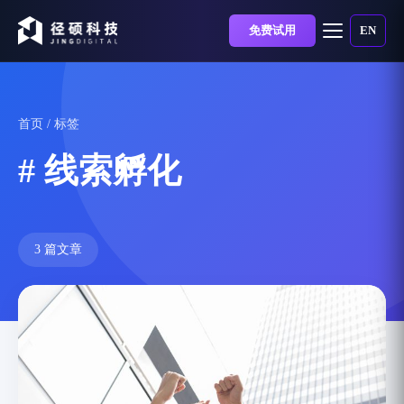
免费试用
EN
首页
/ 标签
# 线索孵化
3 篇文章