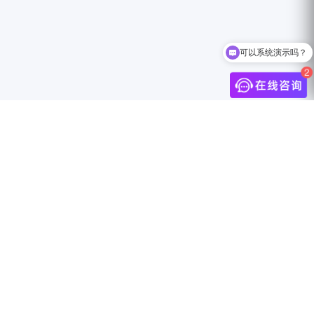
可以系统演示吗？
介
联系我们
中国上海市静安区万航渡路888号18F
info@jingdigital.com
security@jingdigital.com
+860400-104-0808
伴
Copyright © 2025 JINGsocial®
All Rights Reserved 沪ICP备18018583号-1
沪公网安备31010602005999号