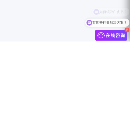
有哪些行业解决方案？
介
联系我们
中国上海市静安区万航渡路888号18F
info@jingdigital.com
security@jingdigital.com
+860400-104-0808
伴
Copyright © 2025 JINGsocial®
All Rights Reserved 沪ICP备18018583号-1
沪公网安备31010602005999号