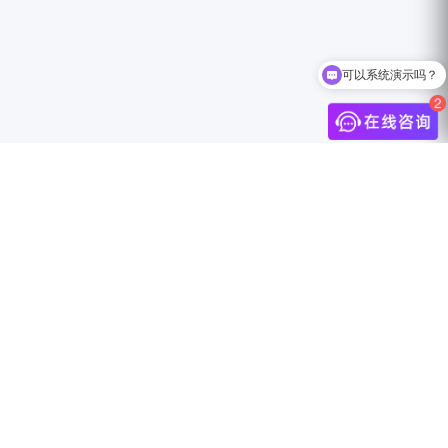
可以系统演示吗？
介
联系我们
中国上海市静安区万航渡路888号18F
info@jingdigital.com
security@jingdigital.com
+860400-104-0808
伴
Copyright © 2025 JINGsocial®
All Rights Reserved 沪ICP备18018583号-1
沪公网安备31010602005999号