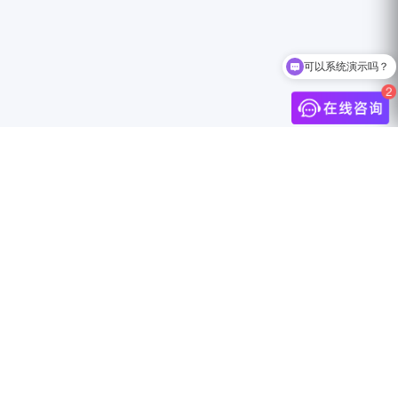
可以系统演示吗？
如何领取白皮书？
介
联系我们
中国上海市静安区万航渡路888号18F
info@jingdigital.com
security@jingdigital.com
+860400-104-0808
伴
Copyright © 2025 JINGsocial®
All Rights Reserved 沪ICP备18018583号-1
沪公网安备31010602005999号