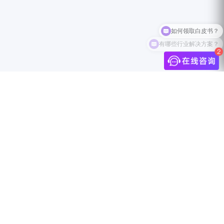
如何领取白皮书？
有哪些行业解决方案？
介
联系我们
中国上海市静安区万航渡路888号18F
info@jingdigital.com
security@jingdigital.com
+860400-104-0808
伴
Copyright © 2025 JINGsocial®
All Rights Reserved 沪ICP备18018583号-1
沪公网安备31010602005999号