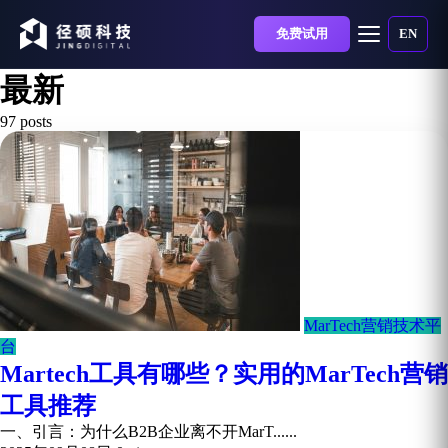
免费试用
EN
最新
97 posts
MarTech营销技术平
台
Martech工具有哪些？实用的MarTech营销
工具推荐
一、引言：为什么B2B企业离不开MarT......